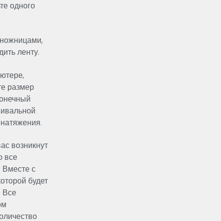
те одного
 ножницами,
дить ленту.
ютере,
те размер
Конечный
шивальной
 натяжения.
ас возникнут
ю все
 Вместе с
которой будет
. Все
ом
оличество