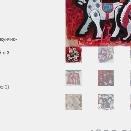
кунчик»
 в 3
х10)