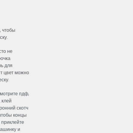
, чтобы
ску.
сто не
рочка
нь для
от цвет можно
ску.
мотрите пдф,
 клей
ронний скотч
 чтобы концы
е приклейте
машинку и