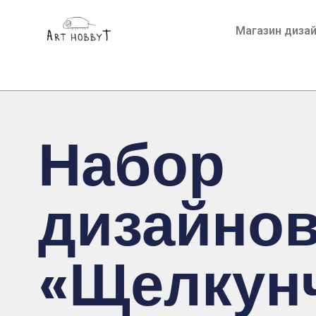
Магазин диза
Набор
дизайно
«Щелкун