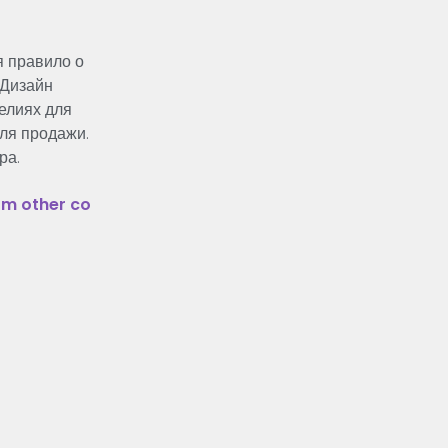
я правило о
 Дизайн
елиях для
для продажи.
ра.
om
other
co