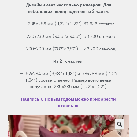
Дизайн имеет несколько размеров. Для
небольших пялец поделен на 2 части.
—
285×285
мм
(
11,22
”
x 11,22
”
),
67
535 стежков
—
230х230
мм
(
9,06
”
х
9,06
”
),
58
230
стежков
;
—
200х200
мм
(
7,87
”
х
7,87
”
)
—
47
200
стежков
;
Из
2
-х
частей
:
— 162х284
мм
(
6,38
”
x
11,18
”
)
и
178х288
мм
(
7,01
”
x
11,34
”
)
соответственно
.
Размер
всего
венка
получается
285х285
мм
(
11,22
”
х
11,22
”
)
.
Надпись С Новым годом можно приобрести
отдельно
🔍