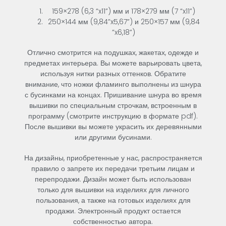
159×278 (6,3 “x11”) мм и 178×279 мм (7 “x11”)
250×144 мм (9,84”x5,67”) и 250×157 мм (9,84
”x6,18”)
Отлично смотрится на подушках, жакетах, одежде и
предметах интерьера. Вы можете варьировать цвета,
используя нитки разных оттенков. Обратите
внимание, что ножки фламинго выполнены из шнура
с бусинками на концах. Пришивание шнура во время
вышивки по специальным строчкам, встроенным в
программу (смотрите инструкцию в формате pdf).
После вышивки вы можете украсить их деревянными
или другими бусинами.
На дизайны, приобретенные у нас, распространяется
правило о запрете их передачи третьим лицам и
перепродажи. Дизайн может быть использован
только для вышивки на изделиях для личного
пользования, а также на готовых изделиях для
продажи. Электронный продукт остается
собственностью автора.