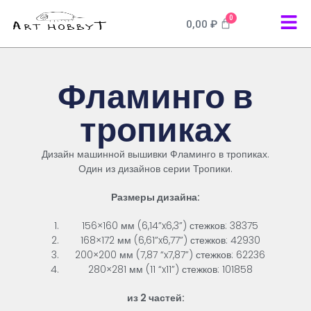
0
0,00
₽
Фламинго в
тропиках
Дизайн машинной вышивки Фламинго в тропиках.
Один из дизайнов серии Тропики.
Размеры дизайна:
156×160 мм (6,14”x6,3”) стежков: 38375
168×172 мм (6,61”x6,77”) стежков: 42930
200×200 мм (7,87 “x7,87”) стежков: 62236
280×281 мм (11 “x11”) стежков: 101858
из 2 частей: