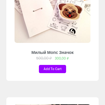
Милый Мопс Значок
500,00
₽
300,00
₽
Add To Cart