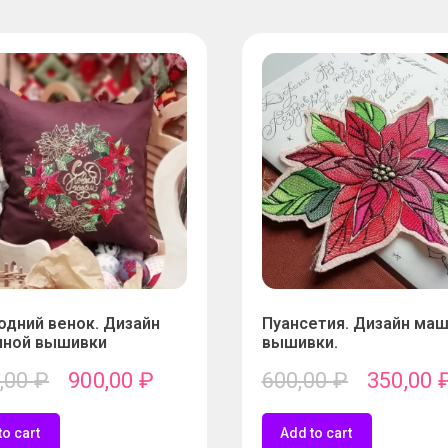
одний венок. Дизайн
Пуансетия. Дизайн ма
ной вышивки
вышивки.
,00
₽
900,00
₽
600,00
₽
350,00
to cart
Add to cart