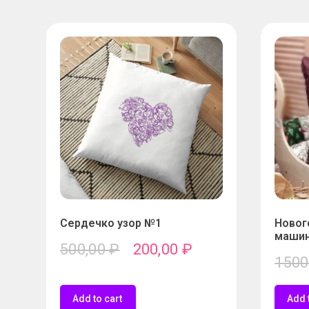
Сердечко узор №1
Новог
машин
500,00
₽
200,00
₽
1500
Add to cart
Add 