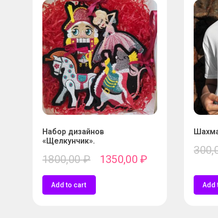
Набор дизайнов
Шахма
«Щелкунчик».
300,
1800,00
₽
1350,00
₽
Add to cart
Add 