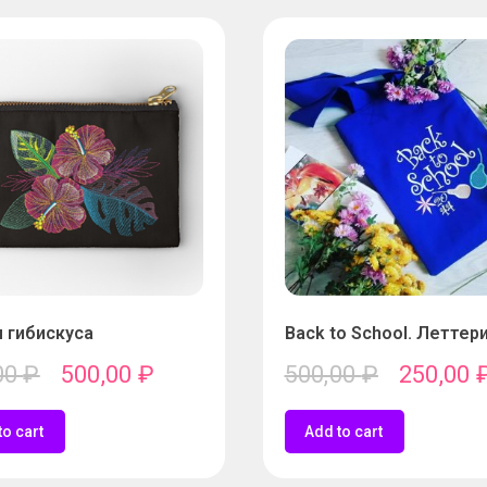
 гибискуса
Back to School. Леттер
00
₽
500,00
₽
500,00
₽
250,00
to cart
Add to cart