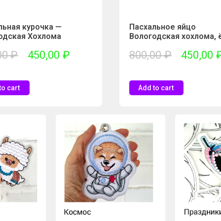
льная курочка —
Пасхальное яйцо
одская Хохлома
Вологодская хохлома, 
00
₽
450,00
₽
800,00
₽
450,00
to cart
Add to cart