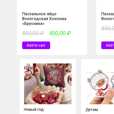
Пасхальное яйцо
Пасха
Вологодская Хохлома
Волог
«Брусника»
800,
800,00
₽
450,00
₽
Add to cart
Add 