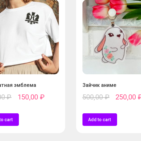
тная эмблема
Зайчик аниме
00
₽
150,00
₽
500,00
₽
250,00
to cart
Add to cart