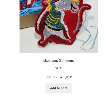
Мышиный король
SALE!
600,00
₽
450,00
₽
Add to cart