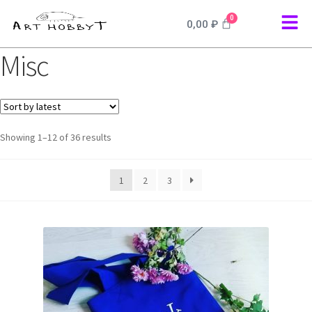
0
0,00
₽
Misc
Showing 1–12 of 36 results
1
2
3