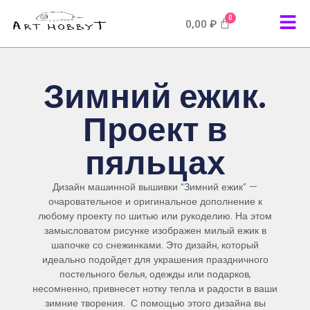
0
0,00
₽
Зимний ежик.
Проект в
пяльцах
Дизайн
машинной
вышивки
“
Зимний
ежик
”
—
очаровательное
и
оригинальное
дополнение
к
любому
проекту
по
шитью
или
рукоделию
.
На
этом
замысловатом
рисунке
изображен
милый
ежик
в
шапочке
со
снежинками
.
Это
дизайн
,
который
идеально
подойдет
для
украшения
праздничного
постельного
белья
,
одежды
или
подарков
,
несомненно
,
привнесет
нотку
тепла
и
радости
в
ваши
зимние
творения
.
С
помощью
этого
дизайна
вы