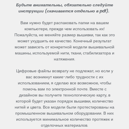
Будьте
внимательны
,
обязательно
следуйте
инструкции (скачивается отдельно в pdf).
Вам
нужно
будет
распаковать
папки
на
вашем
компьютере
,
прежде
чем
использовать
их
!
Пожалуйста
,
не
меняйте
размер
вышивки
,
так
как
это
может
ухудшить
ее
качество
.
Конечный
результат
может
зависеть
от
конкретной
модели
вышивальной
машины
,
используемой
нити
,
ткани
,
стабилизатора
и
натяжения
.
Цифровые
файлы
возврату
не
подлежат
,
но
если
у
вас
возникнут
какие-
либо
трудности
с
их
использованием
,
я
сделаю
все
возможное
,
чтобы
помочь
вам
по
электронной
почте
.
Вместе
с
дизайном
вы
получите
технологическую
карту
,
в
которой
будет
указан
порядок
вышивки
,
количество
нитей
и
цвета
.
Все
модели
были
протестированы
на
промышленном
вышивальном
оборудовании
.
В
них
используется
минимальное
количество
протяжек
и
отделочных
материалов
.