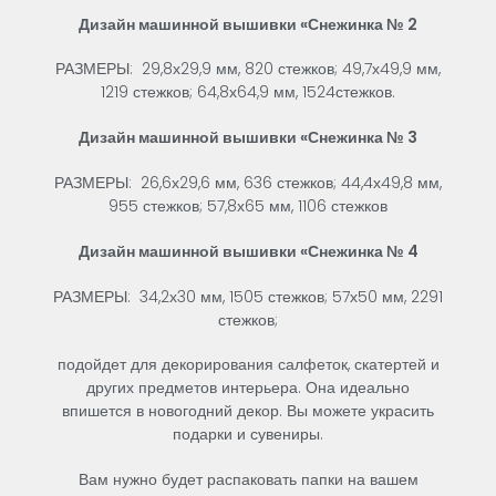
Дизайн
машинной
вышивки
«
Снежинка
№
2
РАЗМЕРЫ:
29,8х29,9 мм, 820 стежков; 49,7х49,9 мм,
1219 стежков; 64,8х64,9 мм, 1524стежков.
Дизайн
машинной
вышивки
«
Снежинка
№
3
РАЗМЕРЫ:
26,6х29,6 мм, 636 стежков; 44,4х49,8 мм,
955 стежков; 57,8х65 мм, 1106 стежков
Дизайн
машинной
вышивки
«
Снежинка
№
4
РАЗМЕРЫ:
34,2х30 мм, 1505 стежков; 57х50 мм, 2291
стежков;
подойдет для декорирования салфеток, скатертей и
других предметов интерьера. Она идеально
впишется в новогодний декор. Вы можете украсить
подарки и сувениры.
Вам нужно будет распаковать папки на вашем