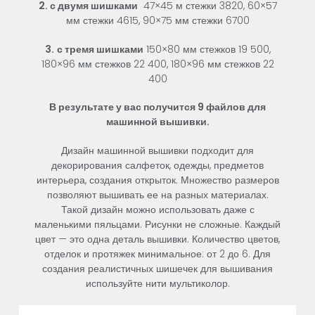
2. с двумя шишками
47×45
м
стежки
3820, 60×57
мм стежки 4615, 90×75 мм стежки 6700
3.
с тремя шишками
150×80
мм
стежков
19
500,
180×96
мм
стежков
22
400,
180×96
мм
стежков
22
400
В
результате
у
вас
получится
9
файлов
для
машинной
вышивки
.
Дизайн
машинной
вышивки
подходит
для
декорирования
салфеток
,
одежды
,
предметов
интерьера
,
создания
открыток
.
Множество
размеров
позволяют
вышивать
ее
на
разных
материалах
.
Такой
дизайн
можно
использовать
даже
с
маленькими
пяльцами
.
Рисунки
не
сложные
.
Каждый
цвет
—
это
одна
деталь
вышивки
.
Количество
цветов
,
отделок
и
протяжек
минимальное
:
от
2
до
6
.
Для
создания
реалистичных
шишечек
для
вышивания
используйте
нити мультиколор
.