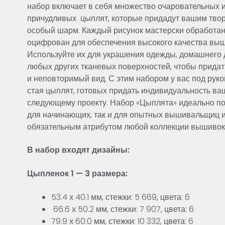
н
або
р вк
л
ючает в с
е
бя множество о
ч
а
р
овательных
причудл
и
вых
цы
п
лят, кот
о
рые п
р
идадут ва
шим тво
особый
шарм. К
а
ждый рису
н
ок мастер
с
к
и
обработа
о
цифрован дл
я
обеспеч
е
ния высо
к
ого кач
е
с
тва вы
И
с
пол
ь
зуйте их
д
ля укр
а
ш
ения одеж
д
ы, дом
а
шне
г
о 
любых др
у
гих тканевых
поверхностей, чтоб
ы прида
т
и
неп
о
в
т
о
римы
й
вид. С
э
т
им
набор
ом у
в
ас по
д
руко
стая цы
п
лят, го
т
овых придать инд
и
видуал
ь
ность ва
следу
ю
щ
ему п
р
о
екту. Н
а
б
ор «Цыпл
я
та» идеа
л
ьно
по
д
ля нач
и
нающи
х, так
и
для опытны
х в
ышивальщ
и
ц 
обязатель
н
ым ат
р
ибутом лю
б
ой колл
е
кции вышивок
В набор входят дизайны:
Цыпленок 1 — 3 размера:
53.4 х 40.1 мм, стежки: 5 669, цвета: 6
66.6 х 50.2 мм, стежки: 7 907, цвета: 6
79.9 х 60.0 мм, стежки: 10 332, цвета: 6