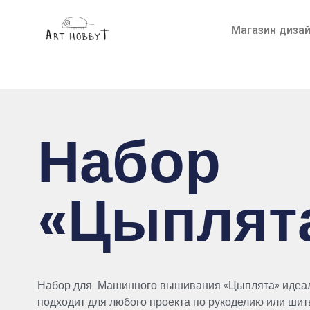
Магазин диза
Набор
«Цыплят
Набор
для
Машинн
о
г
о вышив
а
н
ия «Цыпл
ята» идеа
подход
и
т для л
юбог
о проекта
по
р
укоде
л
и
ю ил
и
шит