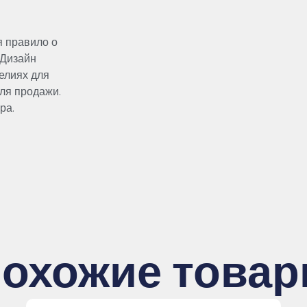
я правило о
 Дизайн
елиях для
для продажи.
ра.
охожие това