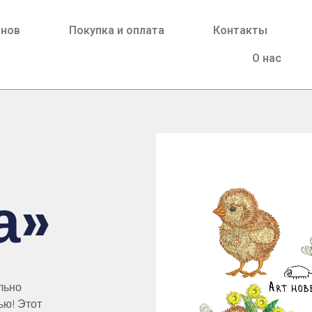
йнов
Покупка и оплата
Контакты
О нас
а»
л
ьно
ь
ю
! Этот