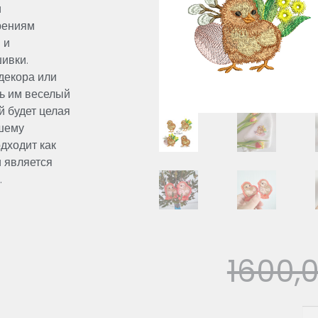
и
р
ения
м
н
и
шивки
.
дек
о
ра или
ь
им веселый
й
буд
е
т цела
я
ше
м
у
дх
одит как
и является
.
1600,