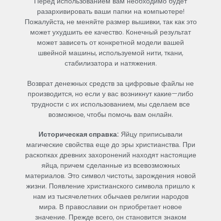
Перед
использованием
вам
необходимо
будет
разархивировать
ваши
папки
на
компьютере
!
Пожалуйста
,
не
меняйте
размер
вышивки
,
так
как
это
может
ухудшить
ее
качество
.
Конечный
результат
может
зависеть
от
конкретной
модели
вашей
швейной
машины
,
используемой
нити
,
ткани
,
стабилизатора
и
натяжения
.
Возврат
денежных средств
за
цифровые
файлы
не
производится,
но
если
у
вас
возникнут
какие
—
либо
трудности
с их
использованием
,
мы
сделаем
все
возможное
,
чтобы
помочь
вам онлайн.
Историческая справка:
Яйцу
приписывали
магические
свойства
еще
до
эры
христианства
.
При
раскопках
древних
захоронений
находят
настоящие
яйца
,
причем
сделанные
из
всевозможных
материалов
.
Это
символ
чистоты
,
зарождения
новой
жизни
.
Появление
христианского
символа
пришло
к
нам
из
тысячелетних
обычаев
религии
народов
мира
.
В
православии
он
приобретает
новое
значение
.
Прежде
всего
,
он
становится
знаком