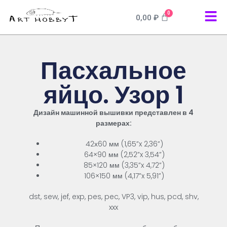
0
0,00
₽
Пасхальное
яйцо. Узор 1
Дизайн
машинной
вышивки
представлен
в
4
размерах
:
42х60
мм
(
1,65
”
x
2,36
”
)
64×90
мм
(
2,52
”
x
3,54
”
)
85×120
мм
(
3,35
”
x
4,72
”
)
106×150
мм
(
4,17
”
x
5,91
”
)
dst
,
sew
,
jef
,
exp
,
pes
,
pec
,
VP3
,
vip
,
hus
,
pcd
,
shv
,
xxx