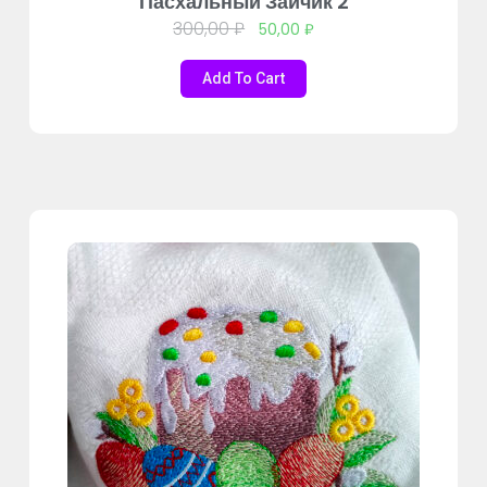
Пасхальный Зайчик 2
300,00
₽
50,00
₽
Add To Cart