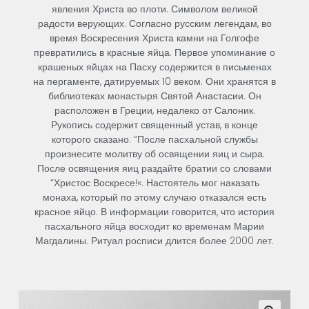
явления
Христа
во
плоти
.
Символом
великой
радости
верующих
.
Согласно
русским
легендам
,
во
время
Воскресения
Христа
камни
на
Голгофе
превратились
в
красные
яйца
.
Первое
упоминание
о
крашеных
яйцах
на
Пасху
содержится
в
письменах
на
пергаменте
,
датируемых
10
веком
.
Они
хранятся
в
библиотеках
монастыря
Святой
Анастасии
.
Он
расположен
в
Греции
,
недалеко
от
Салоник
.
Рукопись
содержит
священный
устав
,
в
конце
которого
сказано
:
“
После
пасхальной
службы
произнесите
молитву
об
освящении
яиц
и
сыра
.
После
освящения
яиц
раздайте
братии
со
словами
”
Христос
Воскресе
!
«
.
Настоятель
мог
наказать
монаха
,
который
по
этому
случаю
отказался
есть
красное
яйцо
.
В
информации
говорится
,
что
история
пасхального
яйца
восходит
ко
временам
Марии
Магдалины
.
Ритуал
росписи
длится
более
2000
лет
.