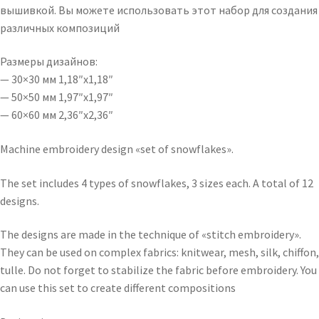
вышивкой. Вы можете использовать этот набор для создания
различных композиций
Размеры дизайнов:
— 30×30 мм 1,18″x1,18″
— 50×50 мм 1,97″x1,97″
— 60×60 мм 2,36″x2,36″
Machine embroidery design «set of snowflakes».
The set includes 4 types of snowflakes, 3 sizes each. A total of 12
designs.
The designs are made in the technique of «stitch embroidery».
They can be used on complex fabrics: knitwear, mesh, silk, chiffon,
tulle. Do not forget to stabilize the fabric before embroidery. You
can use this set to create different compositions