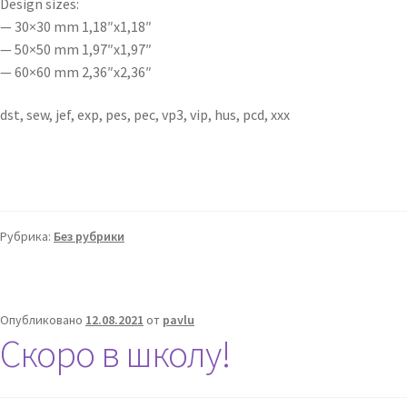
Design sizes:
— 30×30 mm 1,18″x1,18″
— 50×50 mm 1,97″x1,97″
— 60×60 mm 2,36″x2,36″
dst, sew, jef, exp, pes, pec, vp3, vip, hus, pcd, xxx
Рубрика:
Без рубрики
Опубликовано
12.08.2021
от
pavlu
Скоро в школу!