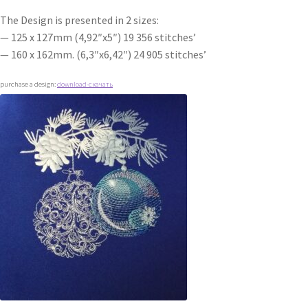
The Design is presented in 2 sizes:
— 125 x 127mm (4,92″x5″) 19 356 stitches’
— 160 x 162mm. (6,3″x6,42″) 24 905 stitches’
purchase a design:
download-скачать